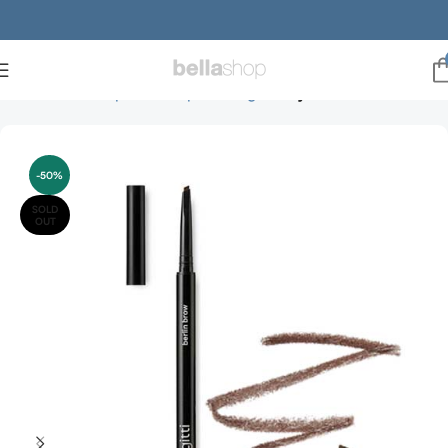
Forside
Make-up
Make-up til ansigtet
Bryn
-50%
SOLD
OUT