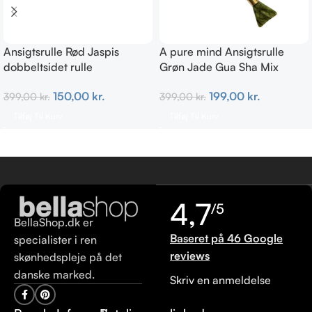
Ansigtsrulle Rød Jaspis
A pure mind Ansigtsrulle
dobbeltsidet rulle
Grøn Jade Gua Sha Mix
150,00
kr.
199,00
kr.
399,00
kr.
399,00
kr.
Tilføj Til Kurv
Tilføj Til Kurv
4,7
/5
BellaShop.dk er
Baseret på 46 Google
specialister i ren
reviews
skønhedspleje på det
danske marked.
Skriv en anmeldelse