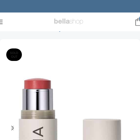
Forside
Brands
ILIA Beauty
Blush
SOLD
OUT