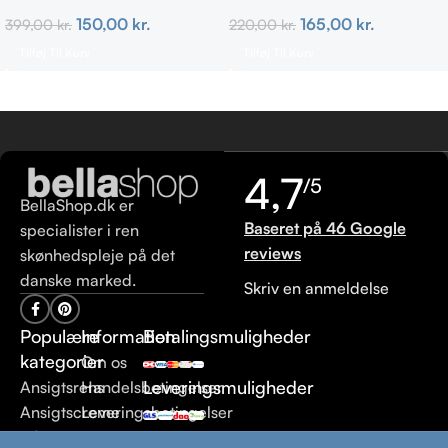
150,00
kr.
165,00
kr.
399,00
kr.
220,00
kr.
Tilføj Til Kurv
Tilføj Til Kurv
4,7
/5
BellaShop.dk er
Baseret på 46 Google
specialister i ren
reviews
skønhedspleje på det
danske marked.
Skriv en anmeldelse
Populære
Information
Betalingsmuligheder
kategorier
Om os
Leveringsmuligheder
Ansigtsrens
Handelsbetingelser
Ansigtscreme
Leveringsbetingelser
Hårpleje
Returneringsbetingelser