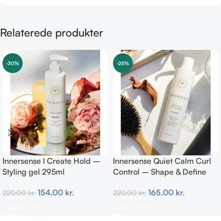
Relaterede produkter
-30%
-25%
Innersense I Create Hold –
Innersense Quiet Calm Curl
Styling gel 295ml
Control – Shape & Define
Curls 295ml
154,00
kr.
165,00
kr.
220,00
kr.
220,00
kr.
Tilføj Til Kurv
Tilføj Til Kurv