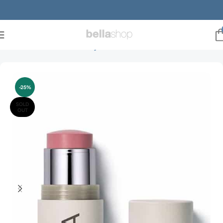
Forside
Brands
ILIA Beauty
Blush
-25%
SOLD
OUT