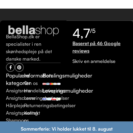
4,7
/5
BellaShop.dk er
Baseret på 46 Google
specialister i ren
reviews
skønhedspleje på det
danske marked.
Skriv en anmeldelse
Populære
Information
Betalingsmuligheder
kategorier
Om os
Leveringsmuligheder
Ansigtsrens
Handelsbetingelser
Ansigtscreme
Leveringsbetingelser
Hårpleje
Returneringsbetingelser
Ansigtspeeling
Kontakt
Shampoo
os
Sommerferie: Vi holder lukket til 8. august