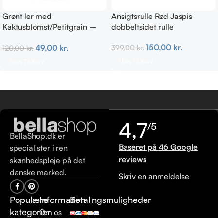
Grønt ler med
Ansigtsrulle Rød Jaspis
Kaktusblomst/Petitgrain –
dobbeltsidet rulle
Fedtet hud
150,00
kr.
49,00
kr.
399,00
kr.
120,00
kr.
Tilføj Til Kurv
Tilføj Til Kurv
4,7
/5
BellaShop.dk er
Baseret på 46 Google
specialister i ren
reviews
skønhedspleje på det
danske marked.
Skriv en anmeldelse
Populære
Information
Betalingsmuligheder
kategorier
Om os