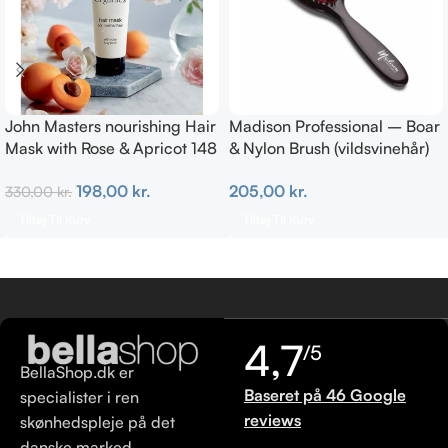
John Masters nourishing Hair
Madison Professional – Boar
Mask with Rose & Apricot 148
& Nylon Brush (vildsvinehår)
ml
MEDIUM
198,00
kr.
205,00
kr.
330,00
kr.
Tilføj Til Kurv
Tilføj Til Kurv
4,7
/5
BellaShop.dk er
Baseret på 46 Google
specialister i ren
reviews
skønhedspleje på det
danske marked.