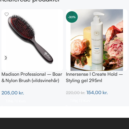
-30%
Madison Professional – Boar
Innersense I Create Hold –
& Nylon Brush (vildsvinehår)
Styling gel 295ml
MEDIUM
154,00
kr.
205,00
kr.
220,00
kr.
Tilføj Til Kurv
Tilføj Til Kurv