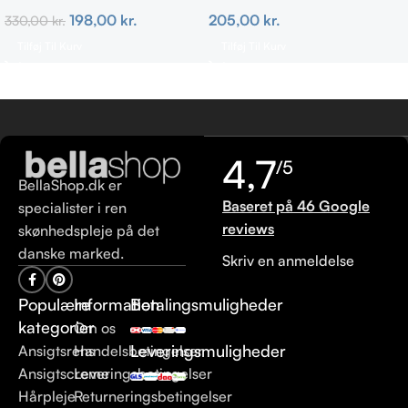
ml
MEDIUM
198,00
kr.
205,00
kr.
330,00
kr.
Tilføj Til Kurv
Tilføj Til Kurv
4,7
/5
BellaShop.dk er
Baseret på 46 Google
specialister i ren
reviews
skønhedspleje på det
danske marked.
Skriv en anmeldelse
Populære
Information
Betalingsmuligheder
kategorier
Om os
Leveringsmuligheder
Ansigtsrens
Handelsbetingelser
Ansigtscreme
Leveringsbetingelser
Hårpleje
Returneringsbetingelser