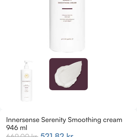
Innersense Serenity Smoothing cream
946 ml
521,82
kr.
669,00
kr.