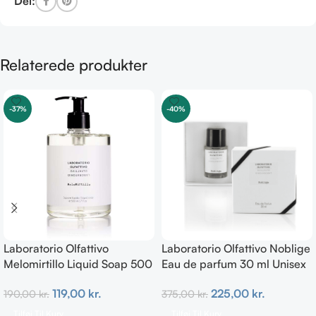
Del:
Relaterede produkter
-37%
-40%
Laboratorio Olfattivo
Laboratorio Olfattivo Noblige
Melomirtillo Liquid Soap 500
Eau de parfum 30 ml Unisex
ml
225,00
kr.
119,00
kr.
375,00
kr.
190,00
kr.
Tilføj Til Kurv
Tilføj Til Kurv