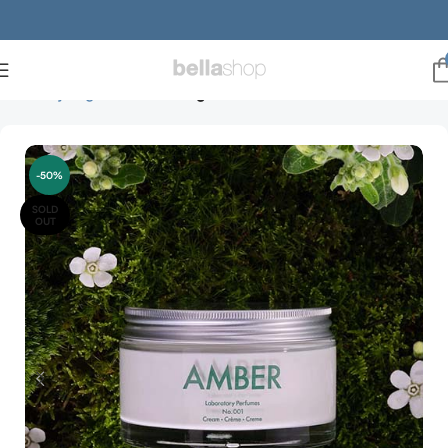
Forside
julegaveideer
Julegaveideer til ham
-50%
SOLD
OUT