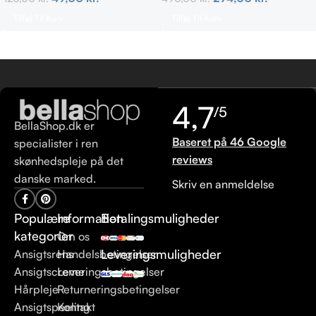
Tilføj Til Kurv
Tilføj Til Kurv
4,7
/5
BellaShop.dk er
Baseret på 46 Google
specialister i ren
reviews
skønhedspleje på det
danske marked.
Skriv en anmeldelse
Populære
Information
Betalingsmuligheder
kategorier
Om os
Leveringsmuligheder
Ansigtsrens
Handelsbetingelser
Ansigtscreme
Leveringsbetingelser
Hårpleje
Returneringsbetingelser
Ansigtspeeling
Kontakt