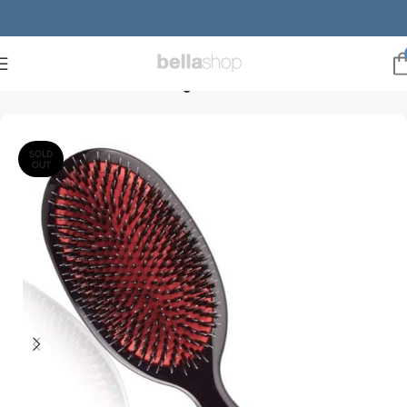
Forside
Gaveideer
mors dag
SOLD
OUT