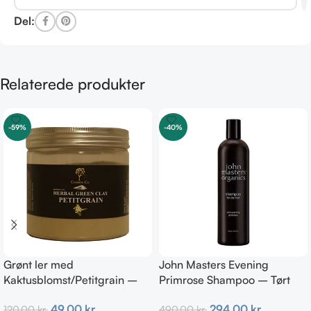
Del:
Relaterede produkter
-59%
-40%
Grønt ler med
John Masters Evening
Kaktusblomst/Petitgrain –
Primrose Shampoo – Tørt
Fedtet hud
hår 473 ml
49,00
kr.
294,00
kr.
120,00
kr.
490,00
kr.