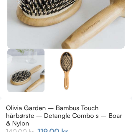
Olivia Garden – Bambus Touch
hårbørste – Detangle Combo s – Boar
& Nylon
119,00
kr.
140,00
kr.