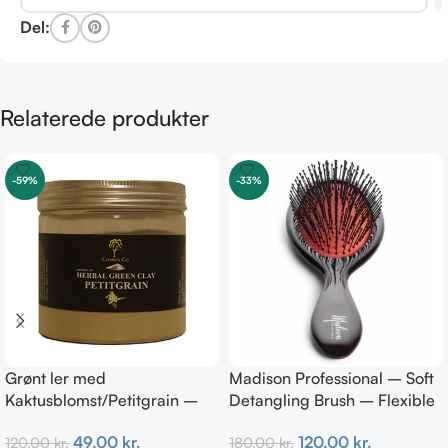
Del:
Relaterede produkter
-59%
-33%
Grønt ler med
Madison Professional – Soft
Kaktusblomst/Petitgrain –
Detangling Brush – Flexible
Fedtet hud
Bristles
49,00
kr.
120,00
kr.
120,00
kr.
180,00
kr.