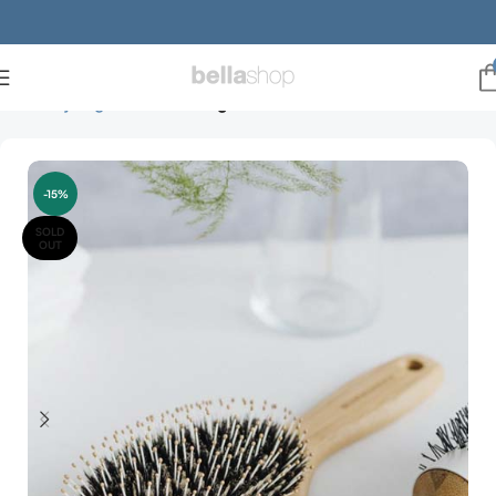
Forside
julegaveideer
Julegaveder til hende
-15%
SOLD
OUT