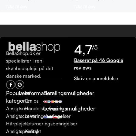
Tilføj Til Kurv
Tilføj Til Kurv
4,7
/5
BellaShop.dk er
Baseret på 46 Google
specialister i ren
reviews
skønhedspleje på det
danske marked.
Skriv en anmeldelse
Populære
Information
Betalingsmuligheder
kategorier
Om os
Leveringsmuligheder
Ansigtsrens
Handelsbetingelser
Ansigtscreme
Leveringsbetingelser
Hårpleje
Returneringsbetingelser
Ansigtspeeling
Kontakt