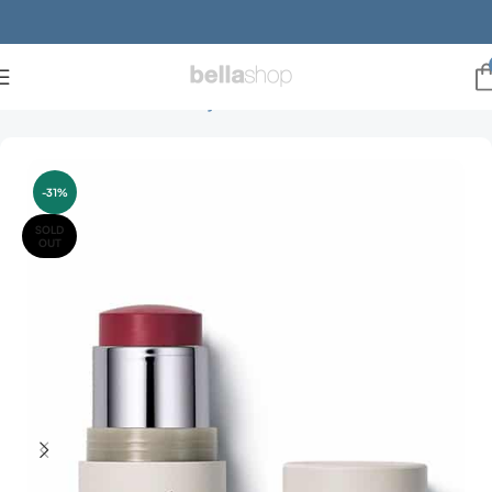
Forside
Brands
ILIA Beauty
Blush
-31%
SOLD
OUT