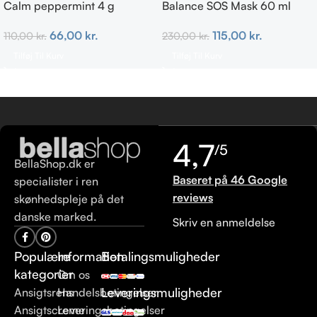
Calm peppermint 4 g
Balance SOS Mask 60 ml
66,00
kr.
115,00
kr.
110,00
kr.
230,00
kr.
Tilføj Til Kurv
Tilføj Til Kurv
4,7
/5
BellaShop.dk er
Baseret på 46 Google
specialister i ren
reviews
skønhedspleje på det
danske marked.
Skriv en anmeldelse
Populære
Information
Betalingsmuligheder
kategorier
Om os
Leveringsmuligheder
Ansigtsrens
Handelsbetingelser
Ansigtscreme
Leveringsbetingelser