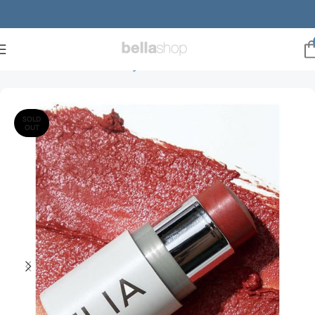
Forside
Brands
ILIA Beauty
Blush
SOLD
OUT