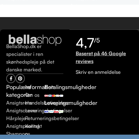
4,7
/5
BellaShop.dk er
Baseret på 46 Google
specialister i ren
reviews
skønhedspleje på det
danske marked.
Skriv en anmeldelse
Populære
Information
Betalingsmuligheder
kategorier
Om os
Leveringsmuligheder
Ansigtsrens
Handelsbetingelser
Ansigtscreme
Leveringsbetingelser
Hårpleje
Returneringsbetingelser
Ansigtspeeling
Kontakt
Shampoo
os