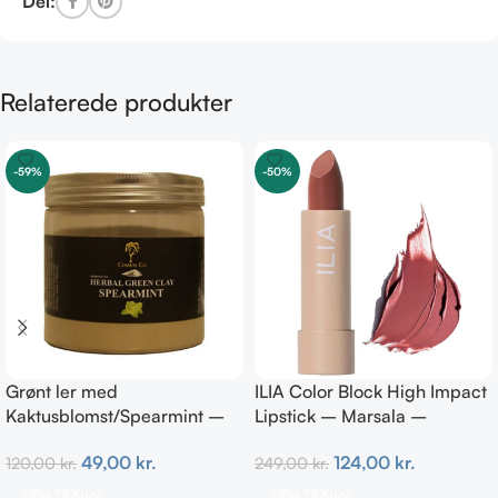
Del:
Relaterede produkter
-59%
-50%
Grønt ler med
ILIA Color Block High Impact
Kaktusblomst/Spearmint –
Lipstick – Marsala –
Irriteret & uren hud
Neutral, kold brun 4g
49,00
kr.
124,00
kr.
120,00
kr.
249,00
kr.
Tilføj Til Kurv
Tilføj Til Kurv