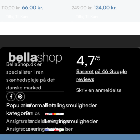
Magenta 4g
66,00
kr.
124,00
kr.
110,00
kr.
249,00
kr.
Tilføj Til Kurv
Tilføj Til Kurv
4,7
/5
BellaShop.dk er
Baseret på 46 Google
specialister i ren
reviews
skønhedspleje på det
danske marked.
Skriv en anmeldelse
Populære
Information
Betalingsmuligheder
kategorier
Om os
Leveringsmuligheder
Ansigtsrens
Handelsbetingelser
Ansigtscreme
Leveringsbetingelser
Hårpleje
Returneringsbetingelser