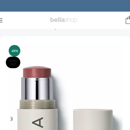
Forside
Brands
ILIA Beauty
Blush
-25%
SOLD
OUT