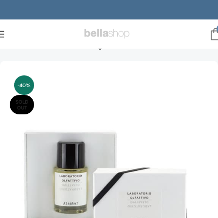
Forside
Gaveideer
mors dag
-40%
SOLD
OUT