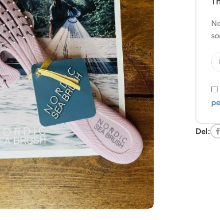
Th
No
so
pe
Del: