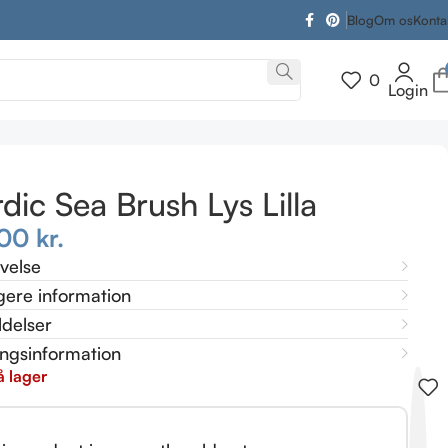
Blog
Om os
Konta
0
Login
dic Sea Brush Lys Lilla
,00
kr.
ivelse
gere information
delser
ingsinformation
å lager