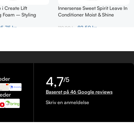
 i Create Lift
Innersense Sweet Spirit Leave In
g Foam – Styling
Conditioner Moist & Shine
0 ml
TRAVEL 59 ml
95,75
kr.
82,50
kr.
110,00
kr.
urv
Tilføj Til Kurv
4,7
eder
/5
Baseret på 46 Google reviews
heder
Skriv en anmeldelse