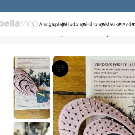
Ansigtspleje
Hudpleje
Hårpleje
Mærker
Ande
Forside
Gaveideer
mors dag
Nordic Sea Brush Lys Lilla
SOLD
OUT