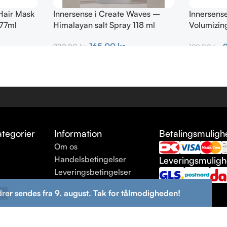
Hair Mask
Innersense i Create Waves –
Innersense
177ml
Himalayan salt Spray 118 ml
Volumizin
TRAVEL 7
165,00
kr.
220,00
kr.
129,00
kr.
Tilføj Til Kurv
Tilføj Til K
tegorier
Information
Betalingsmuligh
Om os
e
Handelsbetingelser
Leveringsmulig
Leveringsbetingelser
ng
Returneringsbetingelser
drer sendes fra 9. august. Tak for tålmodigheden!
Kontakt os