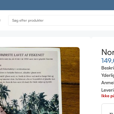
t
Nor
149
Beskr
Yderli
Anmel
Lever
Ikke p