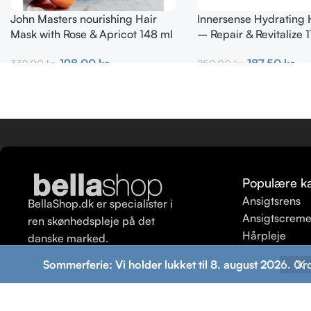
John Masters nourishing Hair
Innersense Hydrating 
Mask with Rose & Apricot 148 ml
– Repair & Revitalize 
198,00
kr.
187,50
kr.
330,00
kr.
250,00
kr.
Tilføj Til Kurv
Tilføj Til Kurv
Populære ka
Ansigtsrens
BellaShop.dk er specialister i
Ansigtscrem
ren skønhedspleje på det
Hårpleje
danske marked.
Ansigtspeeli
Sommerferie: Vi holder lukket til 8. august 2026. Or
Shampoo