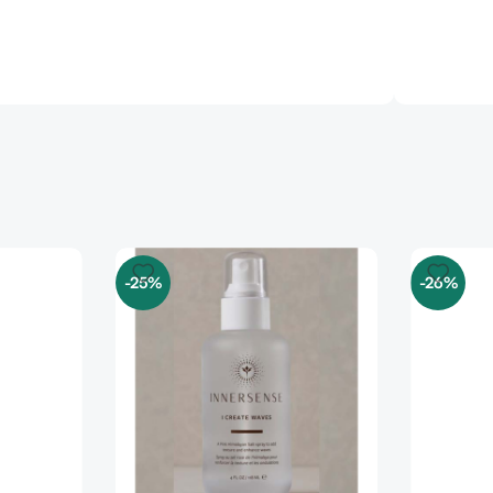
-25%
-26%