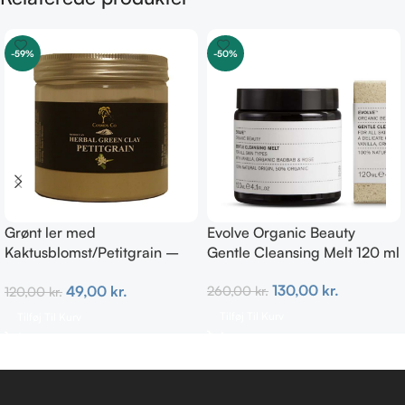
-59%
-50%
Grønt ler med
Evolve Organic Beauty
Kaktusblomst/Petitgrain –
Gentle Cleansing Melt 120 ml
Fedtet hud
130,00
kr.
49,00
kr.
260,00
kr.
120,00
kr.
Tilføj Til Kurv
Tilføj Til Kurv