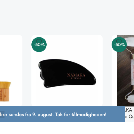
-50%
-50%
ss Tan
NAMAKA Rituals – Nani Gua
NAMAKA R
drer sendes fra 9. august. Tak for tålmodigheden!
Sha – Black Obsidian
– Rose Qu
135,00
kr.
269,00
kr.
499,00
kr.