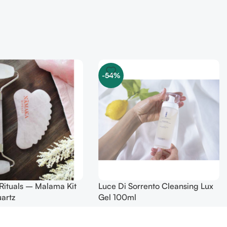
-54%
ituals – Malama Kit
Luce Di Sorrento Cleansing Lux
artz
Gel 100ml
249,00
kr.
219,00
kr.
479,00
kr.