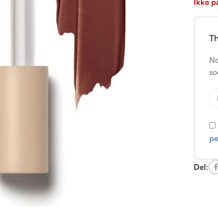
Ikke p
Th
No
so
pe
Del: