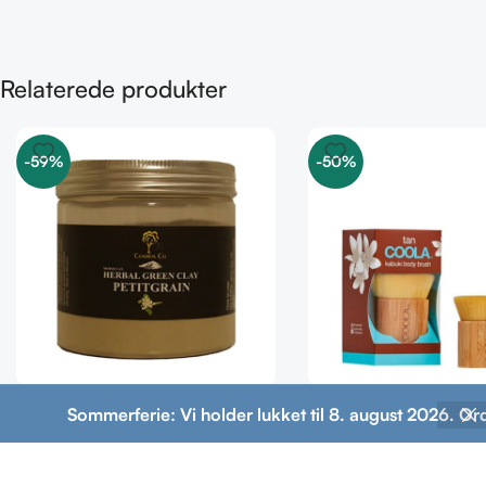
Relaterede produkter
-59%
-50%
Grønt ler med
COOLA Organic Sunle
Sommerferie: Vi holder lukket til 8. august 2026. Or
Kaktusblomst/Petitgrain –
Kabuki Body Brush
Fedtet hud
149,00
kr.
49,00
kr.
299,00
kr.
120,00
kr.