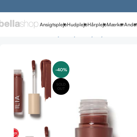
Ansigtspleje
Hudpleje
Hårpleje
Mærker
Ande
Forside
Brands
ILIA Beauty
ILIA øjne & bryn
Eye Tints i Matte
-40%
SOLD
OUT