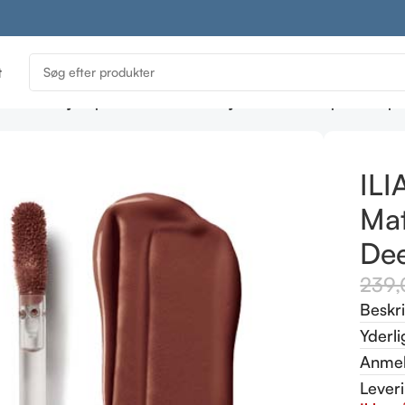
t
ILIA Beauty Liquid Powder Matte Eye Tint – Baroque -Deep
ILI
Mat
De
239
Beskr
Yderli
Anmel
Lever