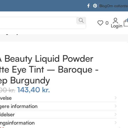
Blog
Om os
Konta
0
Login
 Burgundy
A Beauty Liquid Powder
te Eye Tint – Baroque -
ep Burgundy
143,40
kr.
,00
kr.
ivelse
gere information
delser
ingsinformation