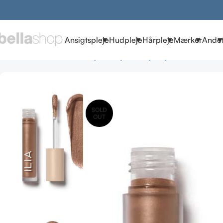
Ansigtspleje
Hudpleje
Hårpleje
Mærker
Ande
Forside
Brands
ILIA Beauty
ILIA øjne & bryn
Eye Tints i Chrom
SOLD
OUT