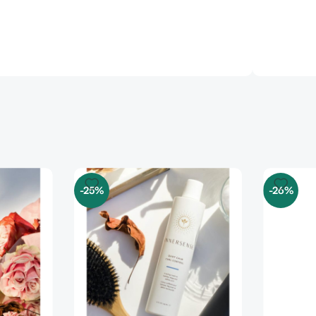
-25%
-26%