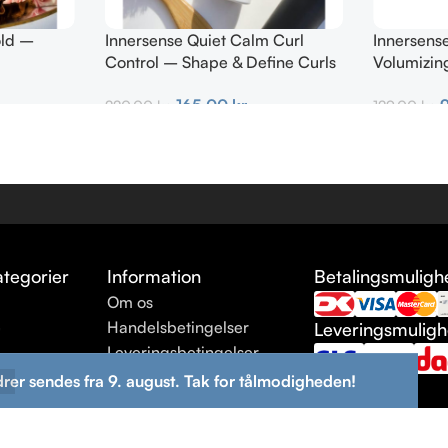
old –
Innersense Quiet Calm Curl
Innersense
Control – Shape & Define Curls
Volumizin
295ml
TRAVEL 7
165,00
kr.
220,00
kr.
129,00
kr.
Tilføj Til Kurv
Tilføj Til K
tegorier
Information
Betalingsmuligh
Om os
e
Handelsbetingelser
Leveringsmulig
Leveringsbetingelser
ng
Returneringsbetingelser
drer sendes fra 9. august. Tak for tålmodigheden!
Kontakt os