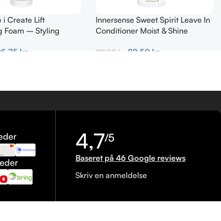
 i Create Lift
Innersense Sweet Spirit Leave In
g Foam – Styling
Conditioner Moist & Shine
0 ml
TRAVEL 59 ml
95,75
kr.
82,50
kr.
110,00
kr.
urv
Tilføj Til Kurv
4,7
eder
/5
Baseret på 46 Google reviews
heder
Skriv en anmeldelse