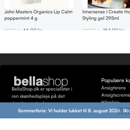
John Masters Organics Lip Calm
Innersense I Create H
peppermint 4 g
Styling gel 295ml
66,00
kr.
154,00
kr.
110,00
kr.
220,00
kr.
Tilføj Til Kurv
Tilføj Til Kurv
Populære ka
Ansigtsrens
BellaShop.dk er specialister i
Ansigtscrem
ren skønhedspleje på det
Hårpleje
danske marked.
Ansigtspeeli
Sommerferie: Vi holder lukket til 8. august 2026. Or
Shampoo