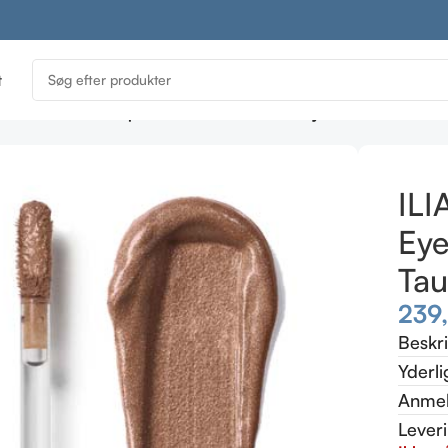
t
atic shine
ILIA Liquid Powder Chromatic Eye Tint – FRESCO 
ILI
Eye
Tau
239
Beskr
Yderli
Anmel
Lever