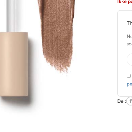
Ikke p
Th
No
so
pe
Del: