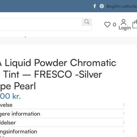
Blog
Om os
Konta
0
Login
-Silver Taupe Pearl
A Liquid Powder Chromatic
 Tint – FRESCO -Silver
pe Pearl
,00
kr.
ivelse
gere information
delser
ingsinformation