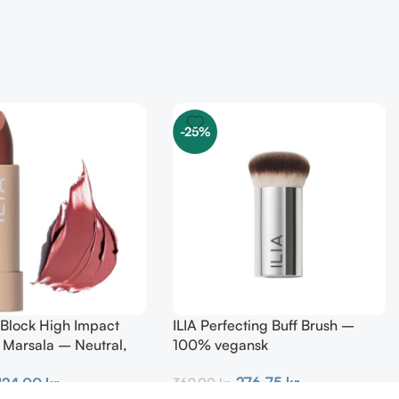
-25%
r Block High Impact
ILIA Perfecting Buff Brush –
– Marsala – Neutral,
100% vegansk
 4g
276,75
kr.
124,00
kr.
369,00
kr.