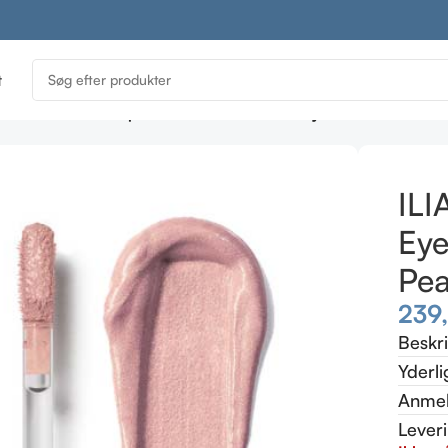
t
atic shine
ILIA Liquid Powder Chromatic Eye Tint – Aura -Sof
ILI
Eye
Pea
239
Beskr
Yderli
Anmel
Lever