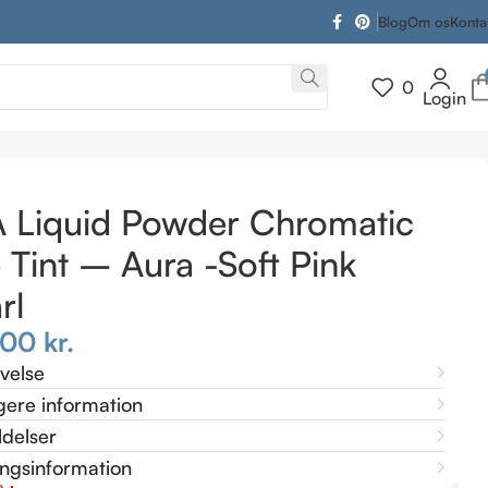
Blog
Om os
Konta
0
Login
t Pink Pearl
A Liquid Powder Chromatic
 Tint – Aura -Soft Pink
rl
,00
kr.
ivelse
gere information
delser
ingsinformation