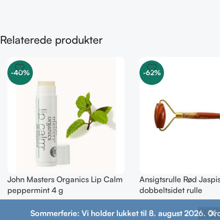
Relaterede produkter
-40%
-62%
John Masters Organics Lip Calm
Ansigtsrulle Rød Jaspi
peppermint 4 g
dobbeltsidet rulle
66,00
kr.
150,00
kr.
110,00
kr.
399,00
kr.
Sommerferie: Vi holder lukket til 8. august 2026. Or