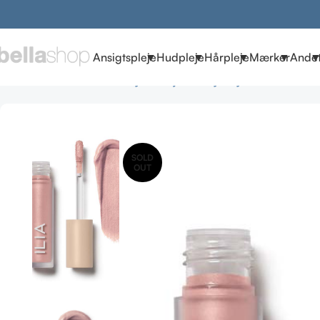
Ansigtspleje
Hudpleje
Hårpleje
Mærker
Ande
Forside
Brands
ILIA Beauty
ILIA øjne & bryn
Eye Tints i Chrom
SOLD
OUT