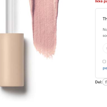
Ikke p
Th
No
so
pe
Del: