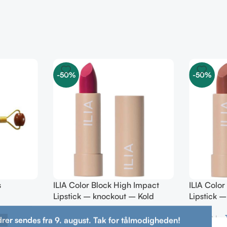
-50%
-50%
s
ILIA Color Block High Impact
ILIA Colo
Lipstick – knockout – Kold
Lipstick 
Magenta 4g
kold brun
124,00
kr.
249,00
kr.
249,00
kr.
drer sendes fra 9. august. Tak for tålmodigheden!