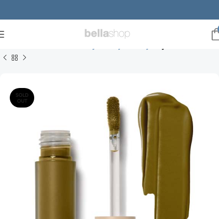
Forside
Brands
ILIA Beauty
ILIA øjne & bryn
Eye Tints i Matte
SOLD
OUT