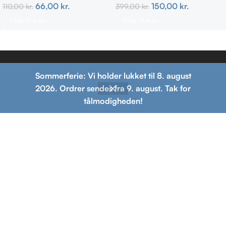
66,00
kr.
150,00
kr.
110,00
kr.
399,00
kr.
Tilføj Til Kurv
Tilføj Til Kurv
Sommerferie: Vi holder lukket til 8. august
4,7
/5
2026. Ordrer sendes fra 9. august. Tak for
BellaShop.dk er
tålmodigheden!
Baseret på 46 Google
specialister i ren
reviews
skønhedspleje på det
danske marked.
Skriv en anmeldelse
Populære
Information
Betalingsmuligheder
kategorier
Om os
Leveringsmuligheder
Ansigtsrens
Handelsbetingelser
Ansigtscreme
Leveringsbetingelser
Hårpleje
Returneringsbetingelser