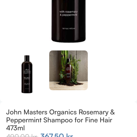
John Masters Organics Rosemary &
Peppermint Shampoo for Fine Hair
473ml
367,50
kr.
490,00
kr.