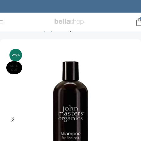
Forside
Mænd
Hårpleje
Shampoo herre
-25%
SOLD
OUT