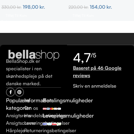
ml
154,00
kr.
198,00
kr.
220,00
kr.
330,00
kr.
Tilføj Til Kurv
Tilføj Til Kurv
4,7
/5
BellaShop.dk er
Baseret på 46 Google
specialister i ren
reviews
skønhedspleje på det
danske marked.
Skriv en anmeldelse
Populære
Information
Betalingsmuligheder
kategorier
Om os
Leveringsmuligheder
Ansigtsrens
Handelsbetingelser
Ansigtscreme
Leveringsbetingelser
Hårpleje
Returneringsbetingelser