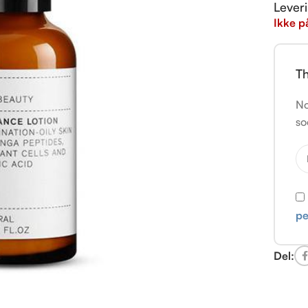
Lever
Ikke p
Th
No
so
pe
Del: