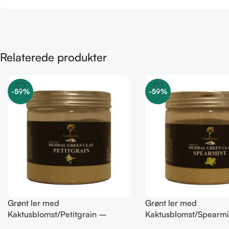
Relaterede produkter
-59%
-59%
Grønt ler med
Grønt ler med
Kaktusblomst/Petitgrain –
Kaktusblomst/Spearmi
Fedtet hud
Irriteret & uren hud