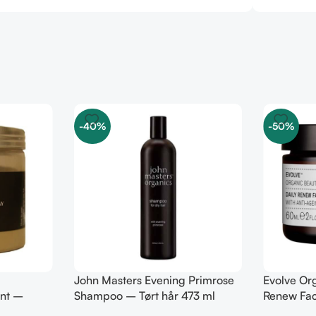
-40%
-50%
John Masters Evening Primrose
Evolve Or
nt –
Shampoo – Tørt hår 473 ml
Renew Fac