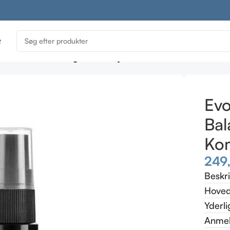
t
ve Creme
Evolve Organic Beauty True Balance Lotion Kombin
Evo
Bal
Kom
249
Beskr
Hoved
Yderli
Anmel