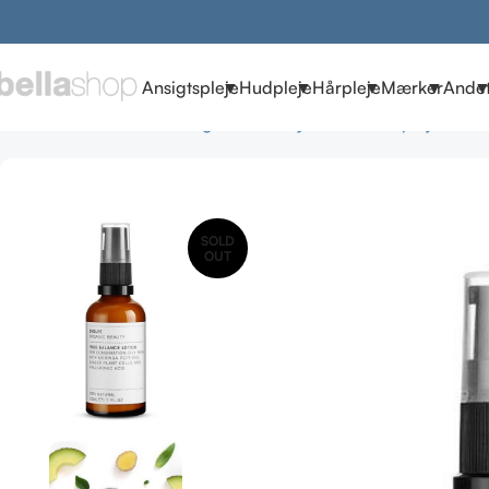
Ansigtspleje
Hudpleje
Hårpleje
Mærker
Ande
Forside
Brands
Evolve Organic Beauty
Evolve Hudpleje
Evol
SOLD
OUT