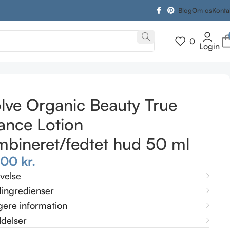
Blog
Om os
Konta
0
Login
eret/fedtet hud 50 ml
lve Organic Beauty True
ance Lotion
bineret/fedtet hud 50 ml
,00
kr.
ivelse
ingredienser
gere information
delser