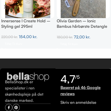
Innersense I Create Hold –
Olivia Garden – Ionic
Styling gel 295ml
Bambus hårbørste Detangle
Nylon L – Paddle brush
154,00
kr.
72,00
kr.
220,00
kr.
180,00
kr.
Tilføj Til Kurv
Tilføj Til Kurv
4,7
/5
BellaShop.dk er
Baseret på 46 Google
specialister i ren
reviews
skønhedspleje på det
danske marked.
Skriv en anmeldelse